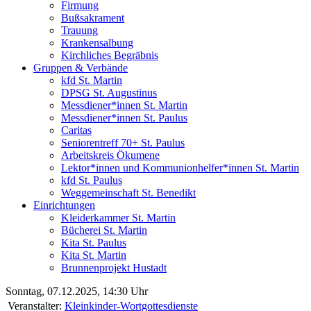
Firmung
Bußsakrament
Trauung
Krankensalbung
Kirchliches Begräbnis
Gruppen & Verbände
kfd St. Martin
DPSG St. Augustinus
Messdiener*innen St. Martin
Messdiener*innen St. Paulus
Caritas
Seniorentreff 70+ St. Paulus
Arbeitskreis Ökumene
Lektor*innen und Kommunionhelfer*innen St. Martin
kfd St. Paulus
Weggemeinschaft St. Benedikt
Einrichtungen
Kleiderkammer St. Martin
Bücherei St. Martin
Kita St. Paulus
Kita St. Martin
Brunnenprojekt Hustadt
Sonntag, 07.12.2025, 14:30 Uhr
Veranstalter:
Kleinkinder-Wortgottesdienste