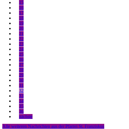
15
16
17
18
19
20
21
22
23
24
25
26
27
28
29
30
31
32
33
34
35
36
nächste
Alle weiteren Nachrichten aus der Pfarrei St. Franziskus