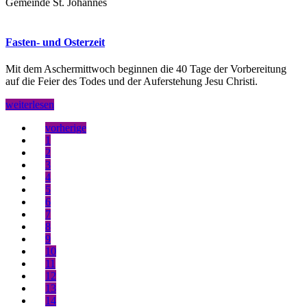
Gemeinde St. Johannes
Fasten- und Osterzeit
Mit dem Aschermittwoch beginnen die 40 Tage der Vorbereitung
auf die Feier des Todes und der Auferstehung Jesu Christi.
weiterlesen
vorherige
1
2
3
4
5
6
7
8
9
10
11
12
13
14