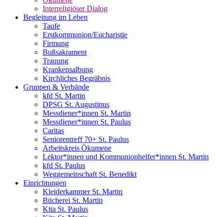
Interreligiöser Dialog
Begleitung im Leben
Taufe
Erstkommunion/Eucharistie
Firmung
Bußsakrament
Trauung
Krankensalbung
Kirchliches Begräbnis
Gruppen & Verbände
kfd St. Martin
DPSG St. Augustinus
Messdiener*innen St. Martin
Messdiener*innen St. Paulus
Caritas
Seniorentreff 70+ St. Paulus
Arbeitskreis Ökumene
Lektor*innen und Kommunionhelfer*innen St. Martin
kfd St. Paulus
Weggemeinschaft St. Benedikt
Einrichtungen
Kleiderkammer St. Martin
Bücherei St. Martin
Kita St. Paulus