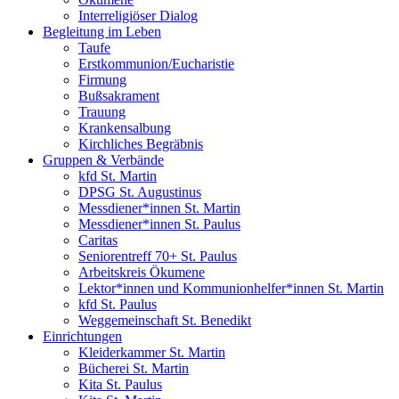
Interreligiöser Dialog
Begleitung im Leben
Taufe
Erstkommunion/Eucharistie
Firmung
Bußsakrament
Trauung
Krankensalbung
Kirchliches Begräbnis
Gruppen & Verbände
kfd St. Martin
DPSG St. Augustinus
Messdiener*innen St. Martin
Messdiener*innen St. Paulus
Caritas
Seniorentreff 70+ St. Paulus
Arbeitskreis Ökumene
Lektor*innen und Kommunionhelfer*innen St. Martin
kfd St. Paulus
Weggemeinschaft St. Benedikt
Einrichtungen
Kleiderkammer St. Martin
Bücherei St. Martin
Kita St. Paulus