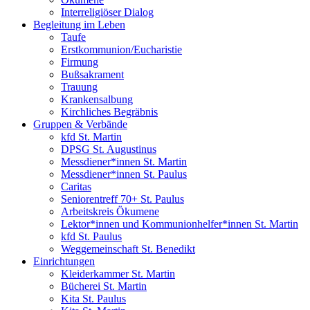
Interreligiöser Dialog
Begleitung im Leben
Taufe
Erstkommunion/Eucharistie
Firmung
Bußsakrament
Trauung
Krankensalbung
Kirchliches Begräbnis
Gruppen & Verbände
kfd St. Martin
DPSG St. Augustinus
Messdiener*innen St. Martin
Messdiener*innen St. Paulus
Caritas
Seniorentreff 70+ St. Paulus
Arbeitskreis Ökumene
Lektor*innen und Kommunionhelfer*innen St. Martin
kfd St. Paulus
Weggemeinschaft St. Benedikt
Einrichtungen
Kleiderkammer St. Martin
Bücherei St. Martin
Kita St. Paulus