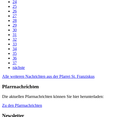
24
25
26
27
28
29
30
31
32
33
34
35
36
37
nächste
Alle weiteren Nachrichten aus der Pfarrei St. Franziskus
Pfarrnachrichten
Die aktuellen Pfarrnachrichten können Sie hier herunterladen:
Zu den Pfarrnachrichten
Newsletter