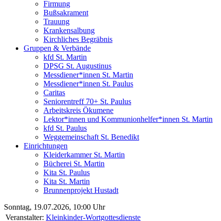
Firmung
Bußsakrament
Trauung
Krankensalbung
Kirchliches Begräbnis
Gruppen & Verbände
kfd St. Martin
DPSG St. Augustinus
Messdiener*innen St. Martin
Messdiener*innen St. Paulus
Caritas
Seniorentreff 70+ St. Paulus
Arbeitskreis Ökumene
Lektor*innen und Kommunionhelfer*innen St. Martin
kfd St. Paulus
Weggemeinschaft St. Benedikt
Einrichtungen
Kleiderkammer St. Martin
Bücherei St. Martin
Kita St. Paulus
Kita St. Martin
Brunnenprojekt Hustadt
Sonntag, 19.07.2026, 10:00 Uhr
Veranstalter:
Kleinkinder-Wortgottesdienste