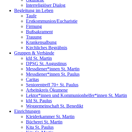
Interreligiöser Dialog
Begleitung im Leben
Taufe
Erstkommunion/Eucharistie
Firmung
Bußsakrament
Trauung
Krankensalbung
Kirchliches Begräbnis
Gruppen & Verbände
kfd St. Martin
DPSG St. Augustinus
Messdiener*innen St. Martin
Messdiener*innen St. Paulus
Caritas
Seniorentreff 70+ St. Paulus
Arbeitskreis Ökumene
Lektor*innen und Kommunionhelfer*innen St. Martin
kfd St. Paulus
Weggemeinschaft St. Benedikt
Einrichtungen
Kleiderkammer St. Martin
Bücherei St. Martin
Kita St. Paulus