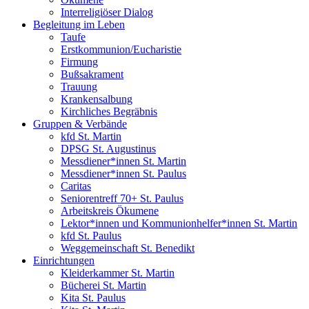
Interreligiöser Dialog
Begleitung im Leben
Taufe
Erstkommunion/Eucharistie
Firmung
Bußsakrament
Trauung
Krankensalbung
Kirchliches Begräbnis
Gruppen & Verbände
kfd St. Martin
DPSG St. Augustinus
Messdiener*innen St. Martin
Messdiener*innen St. Paulus
Caritas
Seniorentreff 70+ St. Paulus
Arbeitskreis Ökumene
Lektor*innen und Kommunionhelfer*innen St. Martin
kfd St. Paulus
Weggemeinschaft St. Benedikt
Einrichtungen
Kleiderkammer St. Martin
Bücherei St. Martin
Kita St. Paulus